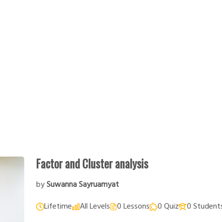
Factor and Cluster analysis
by
Suwanna Sayruamyat
Lifetime
All Levels
0 Lessons
0 Quiz
0 Student