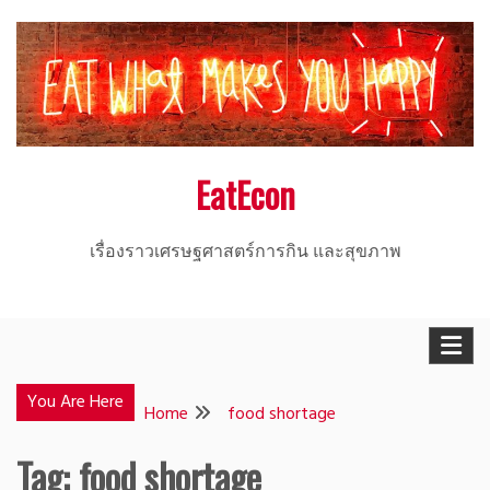
Skip
to
content
EatEcon
เรื่องราวเศรษฐศาสตร์การกิน และสุขภาพ
You Are Here
Home
food shortage
Tag:
food shortage