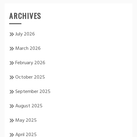
ARCHIVES
July 2026
March 2026
February 2026
October 2025
September 2025
August 2025
May 2025
April 2025