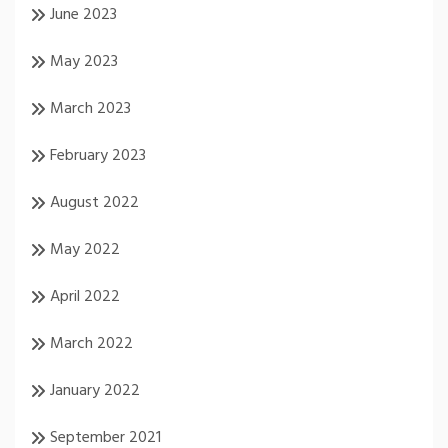
June 2023
May 2023
March 2023
February 2023
August 2022
May 2022
April 2022
March 2022
January 2022
September 2021