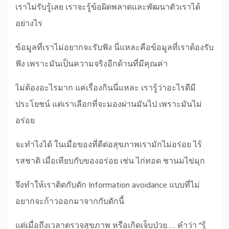
เราไม่รับรู้เลย เราจะรู้ข้อผิดพลาดและพัฒนาตัวเราได้
อย่างไร
ข้อมูลที่เราไม่อยากจะรับฟัง นี่แหละคือข้อมูลที่เราต้องรับ
ฟัง เพราะมันเป็นความจริงอีกด้านที่มีคุณค่า
ไม่ต้องอะไรมาก แค่เรื่องกินนี่แหละ เรารู้ว่าอะไรดีมี
ประโยชน์ แต่เราเลือกที่จะมองผ่านมันไป เพราะมันไม่
อร่อย
จะทำไงได้ ในเมื่อของที่ดีต่อสุขภาพเรามักไม่อร่อย ไร้
รสชาติ เมื่อเทียบกับของอร่อย เช่น ไก่ทอด ชานมไข่มุก
จึงทำให้เราติดกับดัก Information avoidance แบบที่ไม่
อยากจะก้าวออกมาจากกับดักนี้
แต่เมื่อถึงเวลาตรวจสุขภาพ หรือเกิดเจ็บป่วย…. คำว่า “รู้