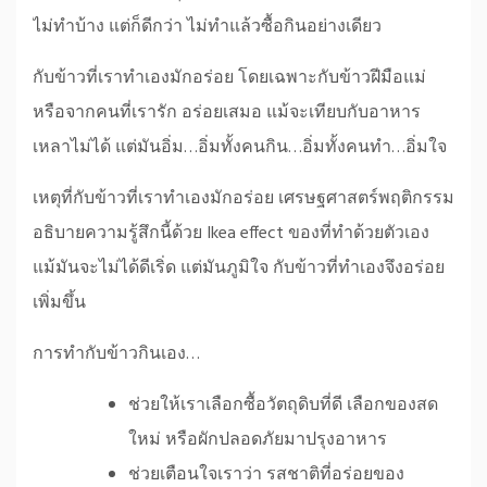
ไม่ทำบ้าง แต่ก็ดีกว่า ไม่ทำแล้วซื้อกินอย่างเดียว
กับข้าวที่เราทำเองมักอร่อย โดยเฉพาะกับข้าวฝีมือแม่
หรือจากคนที่เรารัก อร่อยเสมอ แม้จะเทียบกับอาหาร
เหลาไม่ได้ แต่มันอิ่ม…อิ่มทั้งคนกิน…อิ่มทั้งคนทำ…อิ่มใจ
เหตุที่กับข้าวที่เราทำเองมักอร่อย เศรษฐศาสตร์พฤติกรรม
อธิบายความรู้สึกนี้ด้วย Ikea effect ของที่ทำด้วยตัวเอง
แม้มันจะไม่ได้ดีเริ่ด แต่มันภูมิใจ กับข้าวที่ทำเองจึงอร่อย
เพิ่มขึ้น
การทำกับข้าวกินเอง…
ช่วยให้เราเลือกซื้อวัตถุดิบที่ดี เลือกของสด
ใหม่ หรือผักปลอดภัยมาปรุงอาหาร
ช่วยเตือนใจเราว่า รสชาติที่อร่อยของ