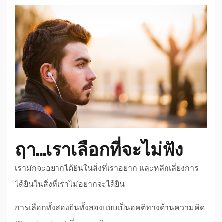
ฤา…เราเลือกที่จะไม่ฟัง
เรามักจะอยากได้ยินในสิ่งที่เราอยาก และหลีกเลี่ยงการ
ได้ยินในสิ่งที่เราไม่อยากจะได้ยิน
การเลือกทั้งสองยินทั้งสองแบบเป็นอคติทางด้านความคิด