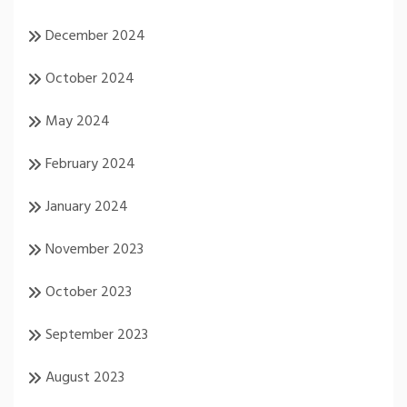
December 2024
October 2024
May 2024
February 2024
January 2024
November 2023
October 2023
September 2023
August 2023