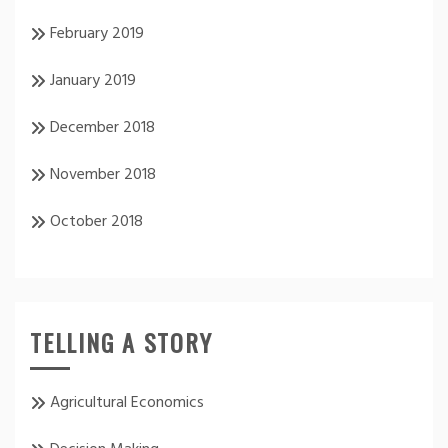
February 2019
January 2019
December 2018
November 2018
October 2018
TELLING A STORY
Agricultural Economics