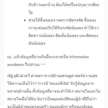
กับข้าวนอกบ้าน ต้องใส่เครื่องปรุงมากเพียง
ใด
ช่วยให้ลิ้นของเราลดการติดรสจัด ลิ้นของ
เราจะค่อยปรับให้กินรสจัดน้อยลง ทำให้เรา
ติดหวานน้อยลง ติดเค็มน้อยลง และติดของ
มันน้อยลง
เอ…แล้วข้อมูลที่อ่านกันนี้จะกลายเป็น Information
avoidance รึเปล่านะ ^ ^
ณัฐวุฒิ เผ่าทวี ศาสตราจารย์ด้านเศรษฐศาสตร์ความสุข
ให้ความเห็นไว้ว่า “การมี “สมองที่เปิด” รับรู้ข้อมูลจาก
หลายๆด้านนั้น ทั้งข้อมูลที่อาจจะทำให้เราสบายใจและไม่
สบายใจเมื่อได้ยิน นับว่าเป็นคุณสมบัติของผู้นำที่ดีไม่ว่า
จะเป็นผู้นำของครอบครัว ขององค์กร หรือของสังคม