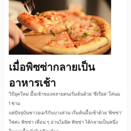
เมื่อพิซซ่ากลายเป็น
อาหารเช้า
วิถียุคใหม่ มื้อเช้าของหลายคนเริ่มต้นด้วย ‘ซีเรียล’ ใส่นม
1 ชาม
แต่ปัจจุบันชาวอเมริกันบางส่วน เริ่มต้นมื้อเช้าด้วย ‘พิซซ่า’
ใช่ค่ะ พิซซ่า เพื่อน ๆ อ่านไม่ผิด พิซซ่า ได้กลายเป็นหนึ่ง